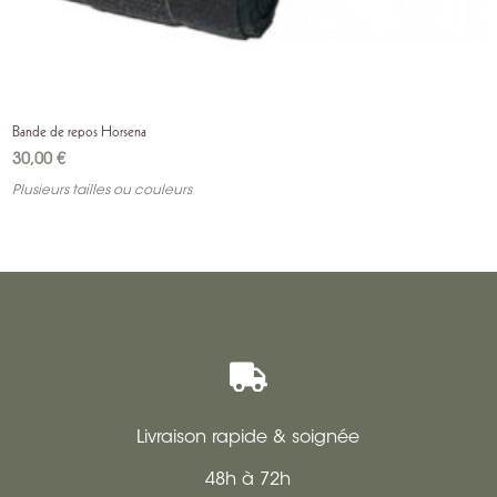
Bande de repos Horsena
30,00
€
Plusieurs tailles ou couleurs

Livraison rapide & soignée
48h à 72h