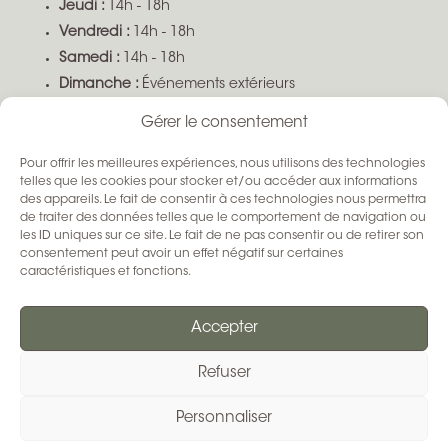
Jeudi :
14h - 18h
Vendredi :
14h - 18h
Samedi :
14h - 18h
Dimanche :
Événements extérieurs
Gérer le consentement
Boutique ouverte sur demande selon disponibilité
Pour offrir les meilleures expériences, nous utilisons des technologies
SUIVEZ-NOUS
telles que les cookies pour stocker et/ou accéder aux informations
des appareils. Le fait de consentir à ces technologies nous permettra
de traiter des données telles que le comportement de navigation ou
les ID uniques sur ce site. Le fait de ne pas consentir ou de retirer son
consentement peut avoir un effet négatif sur certaines
caractéristiques et fonctions.
Accepter
Refuser
Conditions Générales de Ventes
–
Mentions Légales
Personnaliser
–
Tout droit réservé La Sellerie d’Émilie 2024 © / Fait
avec ♡ par
Côte & Com’