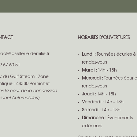
NTACT
HORAIRES D'OUVERTURES
act@lasellerie-demilie.fr
Lundi :
Tournées écuries &
rendez-vous
9 67 60 51
Mardi :
14h - 18h
v. du Gulf Stream - Zone
Mercredi :
Tournées écurie
ntique - 44380 Pornichet
rendez-vous
s la cour de la concession
Jeudi :
14h - 18h
ichet Automobiles)
Vendredi :
14h - 18h
Samedi :
14h - 18h
Dimanche :
Événements
extérieurs