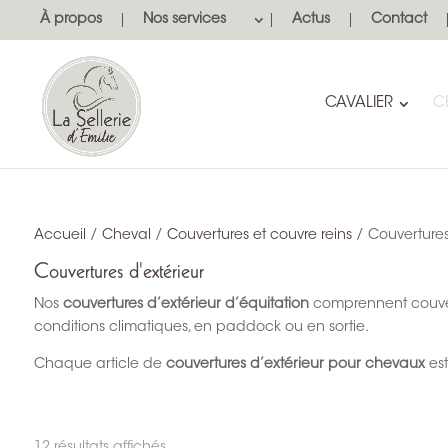
À propos
Nos services
Actus
Contact
CAVALIER
C
Accueil
/
Cheval
/
Couvertures et couvre reins
/ Couvertures
Couvertures d'extérieur
VESTES
GOGUES
VESTES
ETRIERS
Nos
couvertures d’extérieur d’équitation
HUILES ET BAUMES
comprennent couvert
BACS SE
BLOUSONS
RÊNES ALLEMANDES
BLOUSO
ETRIVIÈR
conditions climatiques, en paddock ou en sortie.
SAVONS POUR CUIR
MOBILIER
BASELAYERS
PULLOVE
SANGLES
Chaque article de
couvertures d’extérieur pour chevaux
est
IMPERMÉABILISANTS ET LESSIVES
TENTURE
SWEATS
POLOS ET
ACCESSO
JOUETS 
PULLS
PANTALO