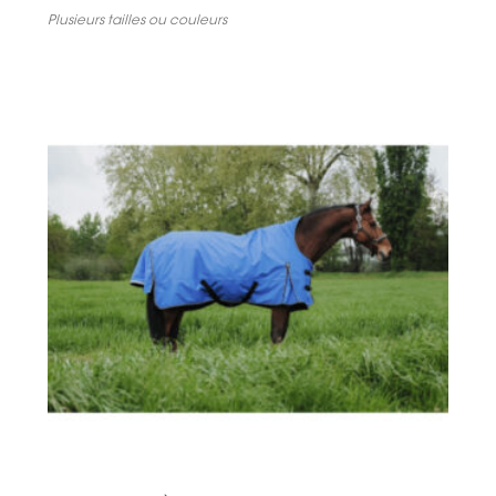
PRODUITS ANTI-INSECTES
Plusieurs tailles ou couleurs
MORS BAUCHER
MASQUES ANTI-MOUCHES
MORS VERDUN
MORS RELEVEUR
MORS PELHAM
MORS RÉGLABLES/PESSOA
ACCESSOIRES DE MORS
CASQUETTES ET CHAPEAUX
ET CASQUES
IMPERMÉABLES
PELUCHES