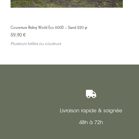
Couverture Riding World Eco 600D – Stand 220 gr
59,90
€
Plusieurs tailles ou couleurs

Livraison rapide & soignée
48h à 72h