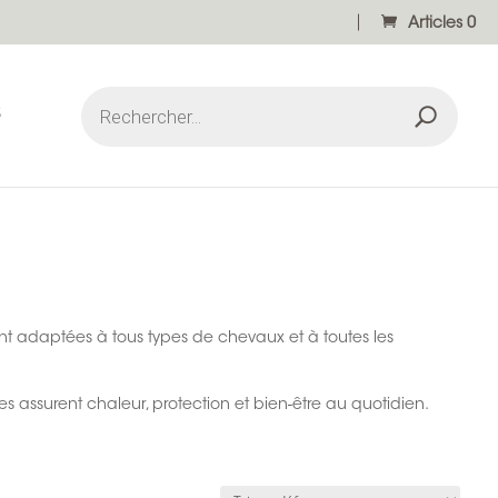
Articles 0
Recherche
de
S
produits
ACCESSOIRES DE COMPÉTITION
DIGESTION
nt adaptées à tous types de chevaux et à toutes les
BANDES DE REPOS
SOUS VÊTEMENTS
ENERGIE ET PERFORMANCE
SOUS-BANDES
CEINTURES
RESPIRATION
res assurent chaleur, protection et bien-être au quotidien.
LOCOMOTION ET MOBILITÉ
PREMIERS SOINS ET SOINS