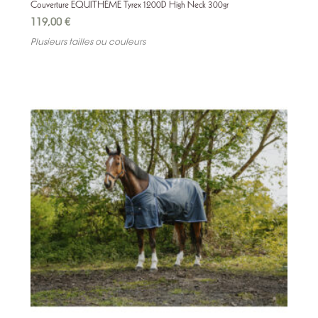
Couverture EQUITHÈME Tyrex 1200D High Neck 300gr
S
PORTE CLÉS
119,00
€
Plusieurs tailles ou couleurs
BIJOUX
JOUETS ET FIGURINES
ARTICLES DE DÉCORATION
LIVRES ET BANDES DESSINÉES