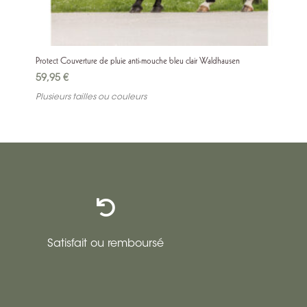
Protect Couverture de pluie anti-mouche bleu clair Waldhausen
59,95
€
Plusieurs tailles ou couleurs

Satisfait ou remboursé