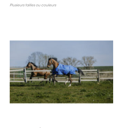
BOOTS SYNTHÉTIQUES
Plusieurs tailles ou couleurs
CHEMISES D’EXTÉRIEUR
ENTRETIEN ET ACCESSOIRES
CHEMISES POLAIRES
CHAUSSANT
CHEMISES SÉCHANTES
CHEMISES ANTI-INSECTES
CHEMISES DE MARCHEUR
GANTS D’ÉQUITATION
AIRBAGS
COUVERTURES D’EXTÉRIEUR
GANTS HIVER
BOMBES 
COUVERTURES D’ÉCURIE
SOUS-COUVERTURES
COUVRE-COU
COUVRE-REINS IMPERMÉABLES
COUVRE-REINS POLAIRES