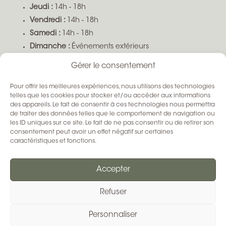
Jeudi :
14h - 18h
Vendredi :
14h - 18h
Samedi :
14h - 18h
Dimanche :
Événements extérieurs
Gérer le consentement
Boutique ouverte sur demande selon disponibilité
Pour offrir les meilleures expériences, nous utilisons des technologies
SUIVEZ-NOUS
telles que les cookies pour stocker et/ou accéder aux informations
des appareils. Le fait de consentir à ces technologies nous permettra
de traiter des données telles que le comportement de navigation ou
les ID uniques sur ce site. Le fait de ne pas consentir ou de retirer son
consentement peut avoir un effet négatif sur certaines
caractéristiques et fonctions.
Accepter
Refuser
Conditions Générales de Ventes
–
Mentions Légales
Personnaliser
–
Tout droit réservé La Sellerie d’Émilie 2024 © / Fait