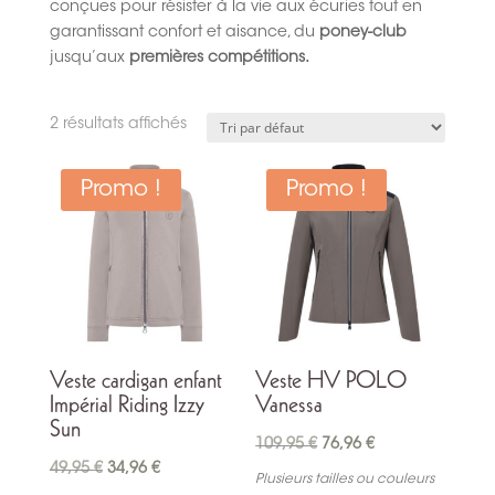
conçues pour résister à la vie aux écuries tout en
garantissant confort et aisance, du
poney-club
jusqu’aux
premières compétitions.
2 résultats affichés
Promo !
Promo !
Veste cardigan enfant
Veste HV POLO
Impérial Riding Izzy
Vanessa
Sun
Le
Le
109,95
€
76,96
€
Le
Le
49,95
€
34,96
€
prix
prix
Plusieurs tailles ou couleurs