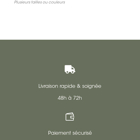
prix
prix
initial
actuel
Plusieurs tailles ou couleurs
initial
actuel
était :
est :
était :
est :
109,95 €.
76,96 €.
49,95 €.
34,96 €.

Livraison rapide & soignée
48h à 72h

Paiement sécurisé