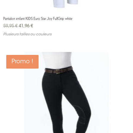
Pantalon enfant KIDS Euro Star Joy FullGrip white
Le
Le
59,95
€
41,96
€
prix
prix
Plusieurs tailles ou couleurs
initial
actuel
était :
est :
59,95 €.
41,96 €.
Promo !