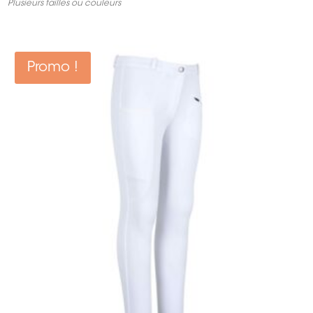
Plusieurs tailles ou couleurs
initial
actuel
était :
est :
59,95 €.
41,96 €.
Promo !