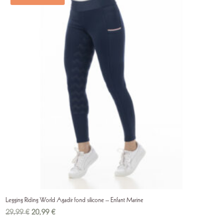
Legging Riding World Agadir fond silicone – Enfant Marine
Le
Le
29,99
€
20,99
€