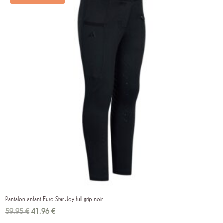
Pantalon enfant Euro Star Joy full grip noir
Le
Le
59,95
€
41,96
€
prix
prix