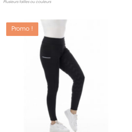
prix
prix
Plusieurs tailles ou couleurs
initial
actuel
était :
est :
29,99 €.
20,99 €.
Promo !