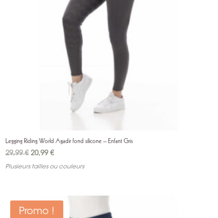
Legging Riding World Agadir fond silicone – Enfant Gris
Le
Le
29,99
€
20,99
€
prix
prix
Plusieurs tailles ou couleurs
initial
actuel
était :
est :
29,99 €.
20,99 €.
Promo !