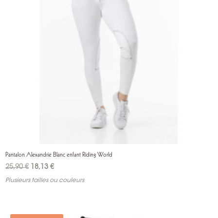
Pantalon Alexandrie Blanc enfant Riding World
Le
Le
25,90
€
18,13
€
prix
prix
Plusieurs tailles ou couleurs
initial
actuel
était :
est :
25,90 €.
18,13 €.