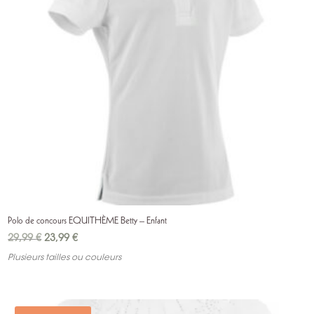
Polo de concours EQUITHÈME Betty – Enfant
Le
Le
29,99
€
23,99
€
prix
prix
Plusieurs tailles ou couleurs
initial
actuel
était :
est :
29,99 €.
23,99 €.