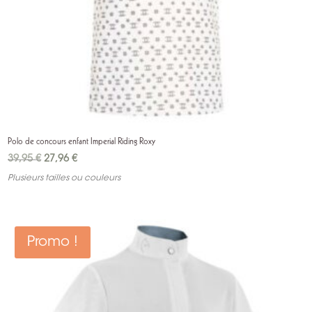
Polo de concours enfant Imperial Riding Roxy
Le
Le
39,95
€
27,96
€
prix
prix
Plusieurs tailles ou couleurs
initial
actuel
était :
est :
39,95 €.
27,96 €.
Promo !