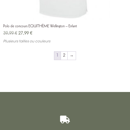
Polo de concours EQUITHÈME Wellington – Enfant
Le
Le
39,99
€
27,99
€
prix
prix
Plusieurs tailles ou couleurs
initial
actuel
était :
est :
1
2
→
39,99 €.
27,99 €.
