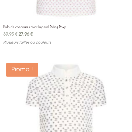
Polo de concours enfant Imperial Riding Roxy
Le
Le
39,95
€
27,96
€
prix
prix
Plusieurs tailles ou couleurs
initial
actuel
était :
est :
39,95 €.
27,96 €.
Promo !