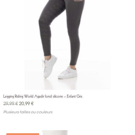
Legging Riding World Agadir fond silicone – Enfant Gris
Le
Le
29,99
€
20,99
€
prix
prix
Plusieurs tailles ou couleurs
initial
actuel
était :
est :
29,99 €.
20,99 €.