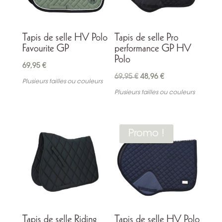
Tapis de selle HV Polo
Tapis de selle Pro
Favourite GP
performance GP HV
Polo
69,95
€
Le
Le
69,95
€
48,96
€
Plusieurs tailles ou couleurs
prix
prix
Plusieurs tailles ou couleurs
initial
actuel
était :
est :
69,95 €.
48,96 €.
Promo !
Tapis de selle Riding
Tapis de selle HV Polo