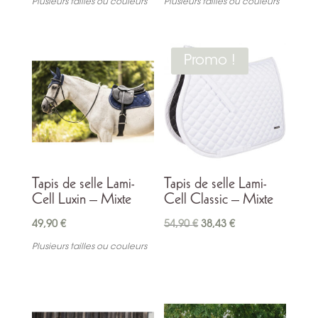
Plusieurs tailles ou couleurs
Plusieurs tailles ou couleurs
Promo !
Tapis de selle Lami-
Tapis de selle Lami-
Cell Luxin – Mixte
Cell Classic – Mixte
Le
Le
49,90
€
54,90
€
38,43
€
prix
prix
Plusieurs tailles ou couleurs
initial
actuel
était :
est :
54,90 €.
38,43 €.