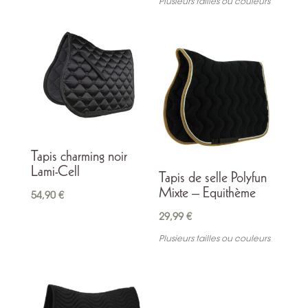
Plusieurs tailles ou couleurs
initial
actuel
était :
est :
99,00 €.
69,30 €.
Tapis charming noir
Lami-Cell
Tapis de selle Polyfun
Mixte – Equithème
54,90
€
29,99
€
Plusieurs tailles ou couleurs