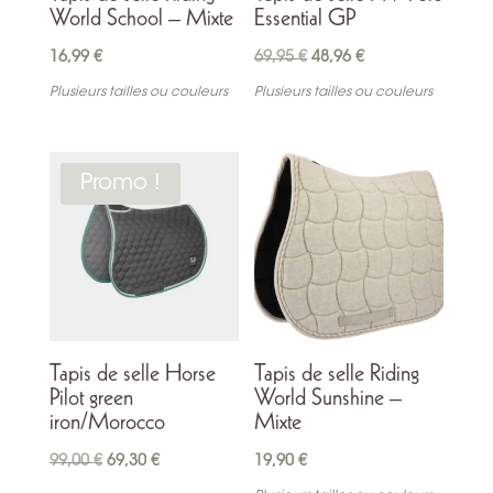
World School – Mixte
Essential GP
Le
Le
16,99
€
69,95
€
48,96
€
prix
prix
Plusieurs tailles ou couleurs
Plusieurs tailles ou couleurs
initial
actuel
était :
est :
69,95 €.
48,96 €.
Promo !
Tapis de selle Horse
Tapis de selle Riding
Pilot green
World Sunshine –
iron/Morocco
Mixte
Le
Le
99,00
€
69,30
€
19,90
€
prix
prix