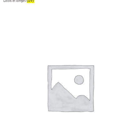
Licols et longes
(29)