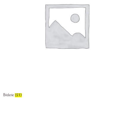
Briderie
(23)