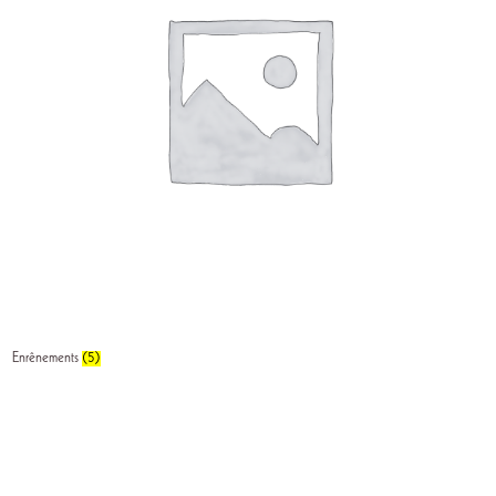
Enrênements
(5)