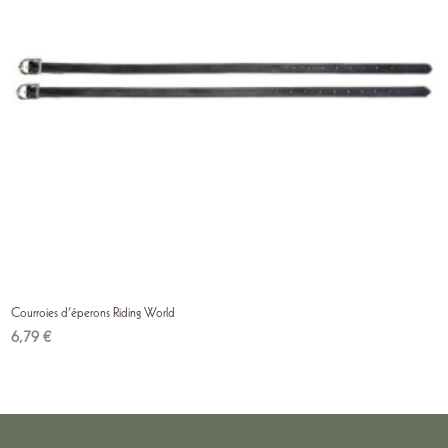
Courroies d’éperons Riding World
6,79
€