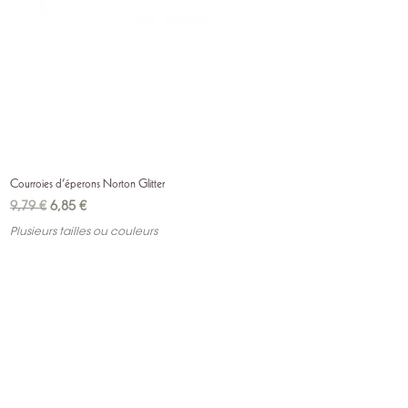
Courroies d’éperons Norton Glitter
Le
Le
9,79
€
6,85
€
prix
prix
Plusieurs tailles ou couleurs
initial
actuel
était :
est :
9,79 €.
6,85 €.